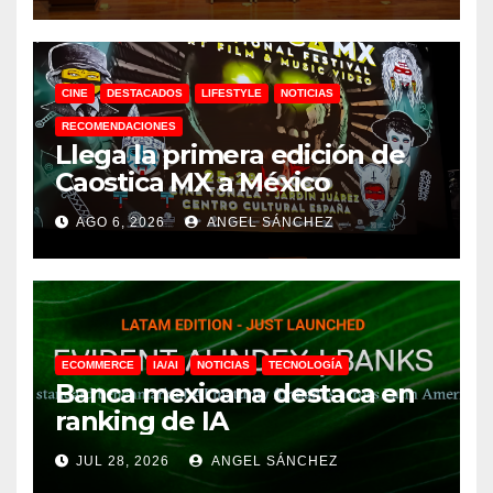
CINE
DESTACADOS
LIFESTYLE
NOTICIAS
RECOMENDACIONES
Llega la primera edición de
Caostica MX a México
AGO 6, 2026
ANGEL SÁNCHEZ
ECOMMERCE
IA/AI
NOTICIAS
TECNOLOGÍA
Banca mexicana destaca en
ranking de IA
JUL 28, 2026
ANGEL SÁNCHEZ