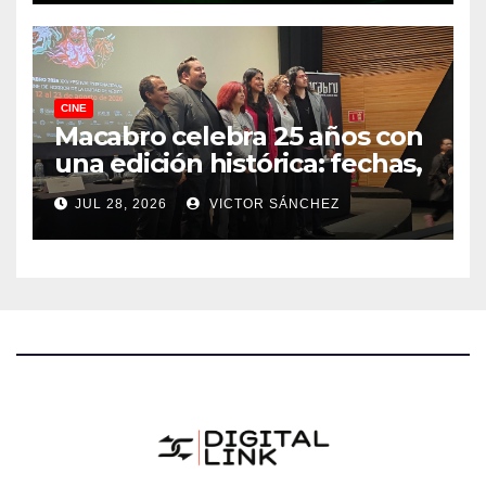
CINE
Macabro celebra 25 años con
una edición histórica: fechas,
sedes, invitados y todo lo que
JUL 28, 2026
VICTOR SÁNCHEZ
debes saber