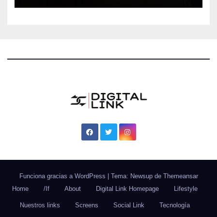
Funciona gracias a WordPress
|
Tema: Newsup de
Themeansar
Home
/If
About
Digital Link Homepage
Lifestyle
Nuestros links
Screens
Social Link
Tecnología