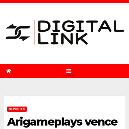
Saltar
al
contenido
DEPORTES
Arigameplays vence