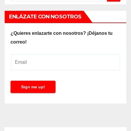
ENLÁZATE CON NOSOTROS
¿Quieres enlazarte con nosotros? ¡Déjanos tu
correo!
E
m
a
i
Sign me up!
l
*