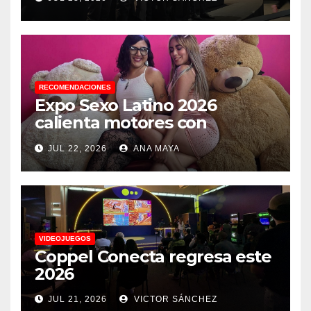
debes saber
RECOMENDACIONES
Expo Sexo Latino 2026
calienta motores con
conferencia de prensa y
JUL 22, 2026
ANA MAYA
anuncia actividades para
todos los gustos
VIDEOJUEGOS
Coppel Conecta regresa este
2026
JUL 21, 2026
VICTOR SÁNCHEZ