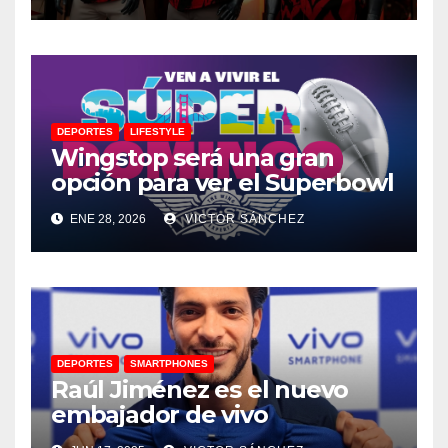
DEPORTES
LIFESTYLE
Wingstop será una gran
opción para ver el Superbowl
ENE 28, 2026
VICTOR SÁNCHEZ
DEPORTES
SMARTPHONES
Raúl Jiménez es el nuevo
embajador de vivo