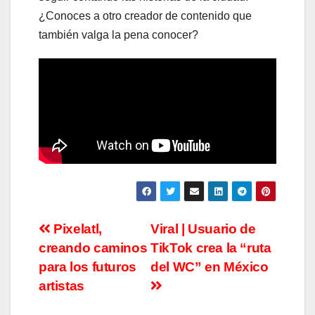
¿Conoces a otro creador de contenido que
también valga la pena conocer?
Navegación
Pixelatl,
Viral | Usuario de
creando caminos
TikTok crea la “ruta
de
para los futuros
del WC” en México
entradas
artistas