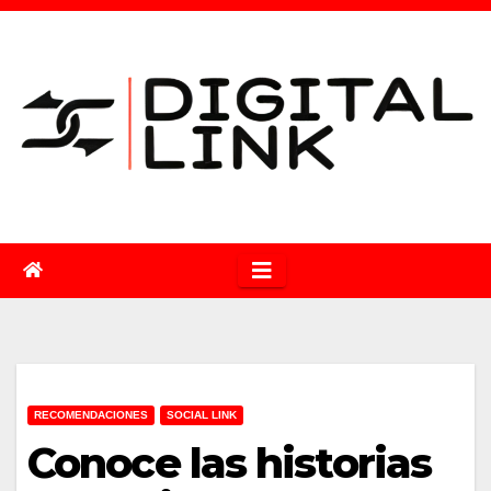
Saltar
al
contenido
RECOMENDACIONES
SOCIAL LINK
Conoce las historias