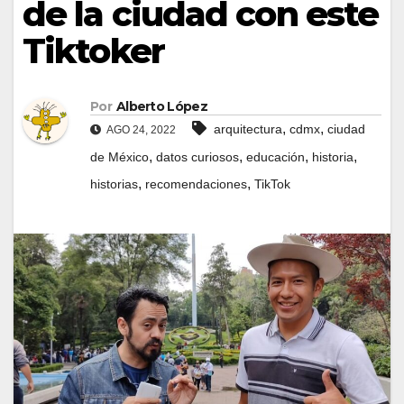
de la ciudad con este
Tiktoker
Por
Alberto López
,
,
arquitectura
cdmx
ciudad
AGO 24, 2022
,
,
,
,
de México
datos curiosos
educación
historia
,
,
historias
recomendaciones
TikTok