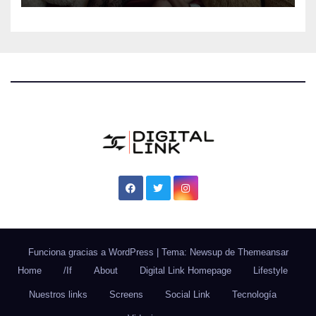
todos los gustos
Funciona gracias a WordPress
|
Tema: Newsup de
Themeansar
Home
/If
About
Digital Link Homepage
Lifestyle
Nuestros links
Screens
Social Link
Tecnología