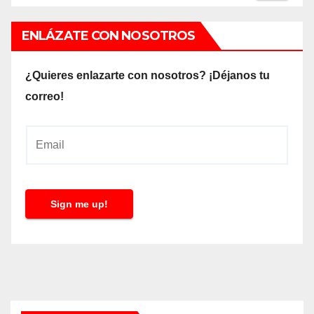
ENLÁZATE CON NOSOTROS
¿Quieres enlazarte con nosotros? ¡Déjanos tu
correo!
E
m
a
i
Sign me up!
l
*