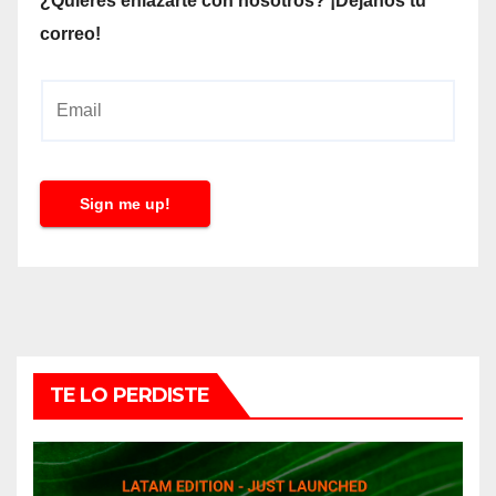
¿Quieres enlazarte con nosotros? ¡Déjanos tu
correo!
E
m
a
i
Sign me up!
l
*
TE LO PERDISTE