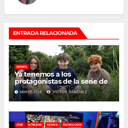
ENTRADA RELACIONADA
SERIES
Ya tenemos a los
protagonistas de la serie de
Harry Potter
MAY 27, 2025
VICTOR SÁNCHEZ
CINE
SCREENS
SERIES
TECNOLOGÍA