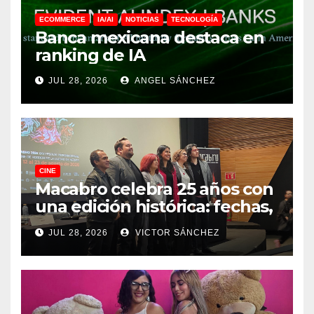
ECOMMERCE
IA/AI
NOTICIAS
TECNOLOGÍA
Banca mexicana destaca en
ranking de IA
JUL 28, 2026
ANGEL SÁNCHEZ
CINE
Macabro celebra 25 años con
una edición histórica: fechas,
sedes, invitados y todo lo que
JUL 28, 2026
VICTOR SÁNCHEZ
debes saber