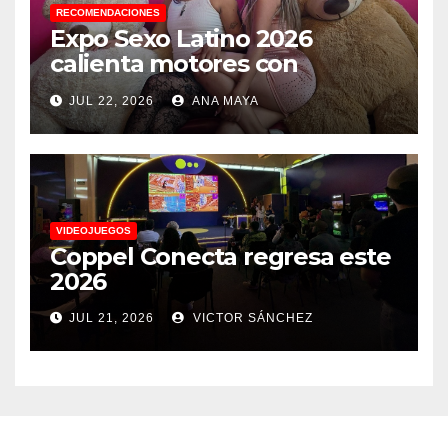
RECOMENDACIONES
Expo Sexo Latino 2026
calienta motores con
conferencia de prensa y
JUL 22, 2026
ANA MAYA
anuncia actividades para
todos los gustos
VIDEOJUEGOS
Coppel Conecta regresa este
2026
JUL 21, 2026
VICTOR SÁNCHEZ