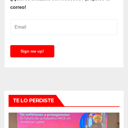
correo!
E
m
a
i
Sign me up!
l
*
TE LO PERDISTE