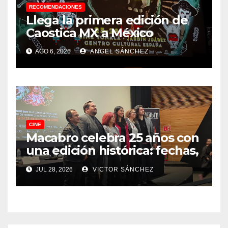
RECOMENDACIONES
Llega la primera edición de
Caostica MX a México
AGO 6, 2026
ANGEL SÁNCHEZ
CINE
Macabro celebra 25 años con
una edición histórica: fechas,
sedes, invitados y todo lo que
JUL 28, 2026
VICTOR SÁNCHEZ
debes saber