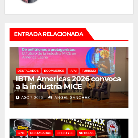
ENTRADA RELACIONADA
DESTACADOS
ECOMMERCE
IA/AI
TURISMO
IBTM Americas 2026 convoca
a la industria MICE
AGO 7, 2026
ANGEL SÁNCHEZ
CINE
DESTACADOS
LIFESTYLE
NOTICIAS