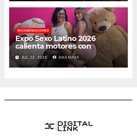
RECOMENDACIONES
Expo Sexo Latino 2026
calienta motores con
conferencia de prensa y
JUL 22, 2026
ANA MAYA
anuncia actividades para
todos los gustos