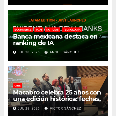
ECOMMERCE
IA/AI
NOTICIAS
TECNOLOGÍA
Banca mexicana destaca en
ranking de IA
JUL 28, 2026
ANGEL SÁNCHEZ
CINE
Macabro celebra 25 años con
una edición histórica: fechas,
sedes, invitados y todo lo que
JUL 28, 2026
VICTOR SÁNCHEZ
debes saber