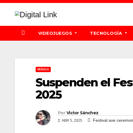
Saltar
al
contenido
VIDEOJUEGOS
TECNOLOGÍA
MÚSICA
Suspenden el Fes
2025
Por
Victor Sánchez
Festival axe ceremon
ABR 5, 2025