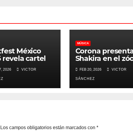
MÚSICA
fest México
Corona presenta
 revela cartel
Shakira en el zó
 Bad Omens y
este 1 de marzo
, 2026
VICTOR
FEB 20, 2026
VICTOR
b of God como
liners
EZ
SÁNCHEZ
Los campos obligatorios están marcados con
*