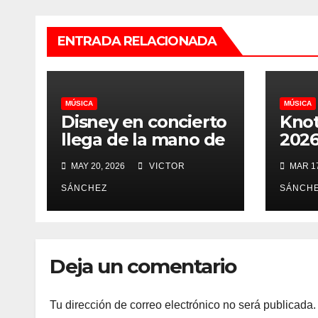
ENTRADA RELACIONADA
MÚSICA
MÚSICA
Disney en concierto
Knot
llega de la mano de
2026
Anime Music Lab
con
MAY 20, 2026
VICTOR
MAR 17
Lam
head
SÁNCHEZ
SÁNCH
Deja un comentario
Tu dirección de correo electrónico no será publicada.