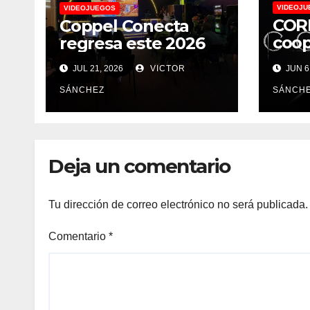
VIDEOJU
VIDEOJUEGOS
CORD
Coppel Conecta
coop
regresa este 2026
terr
JUL 21, 2026
VICTOR
JUN 6
supe
pres
SÁNCHEZ
SÁNCH
de j
Fut
Deja un comentario
Tu dirección de correo electrónico no será publicada.
Comentario
*