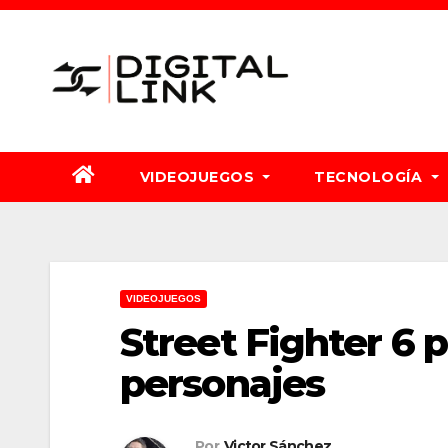
Saltar
al
contenido
VIDEOJUEGOS
TECNOLOGÍA
VIDEOJUEGOS
Street Fighter 6 
personajes
Por
Victor Sánchez