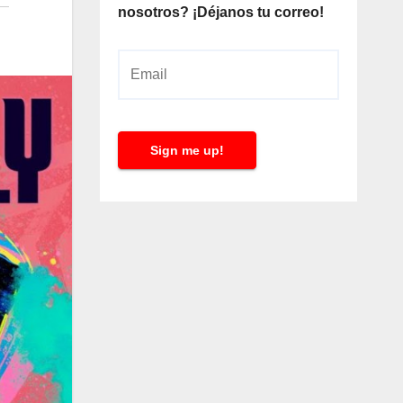
nosotros? ¡Déjanos tu correo!
E
m
a
i
Sign me up!
l
*