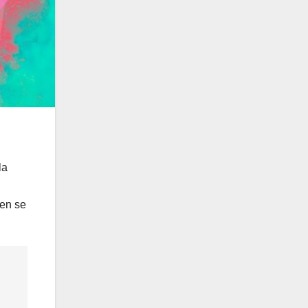
la
hen se