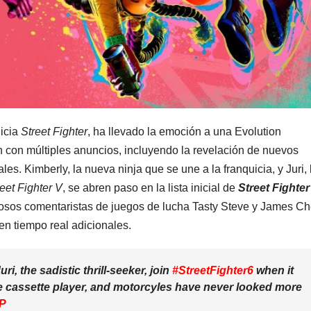
uicia
Street Fighter
, ha llevado la emoción a una Evolution
 con múltiples anuncios, incluyendo la revelación de nuevos
es. Kimberly, la nueva ninja que se une a la franquicia, y Juri, 
eet Fighter V
, se abren paso en la lista inicial de
Street Fighter
mosos comentaristas de juegos de lucha Tasty Steve y James C
en tiempo real adicionales.
i, the sadistic thrill-seeker, join
#StreetFighter6
when it
le cassette player, and motorcyles have never looked more
aP