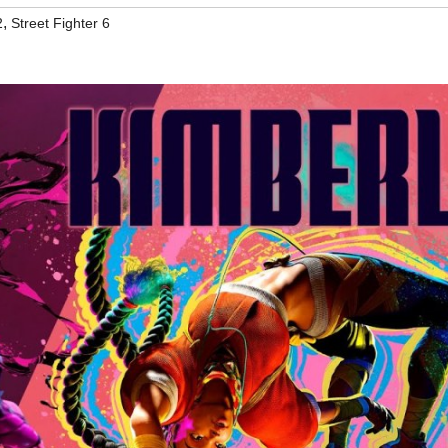
,
2
Street Fighter 6