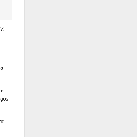
V:
os
os
egos
ld