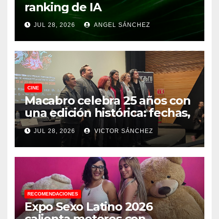
ranking de IA
JUL 28, 2026
ANGEL SÁNCHEZ
CINE
Macabro celebra 25 años con
una edición histórica: fechas,
sedes, invitados y todo lo que
JUL 28, 2026
VICTOR SÁNCHEZ
debes saber
RECOMENDACIONES
Expo Sexo Latino 2026
calienta motores con