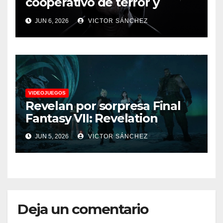
cooperativo de terror y
supervivencia AA presenta
JUN 6, 2026
VICTOR SÁNCHEZ
su tráiler de jugabilidad en
Future Game Show
VIDEOJUEGOS
Revelan por sorpresa Final
Fantasy VII: Revelation
JUN 5, 2026
VICTOR SÁNCHEZ
Deja un comentario