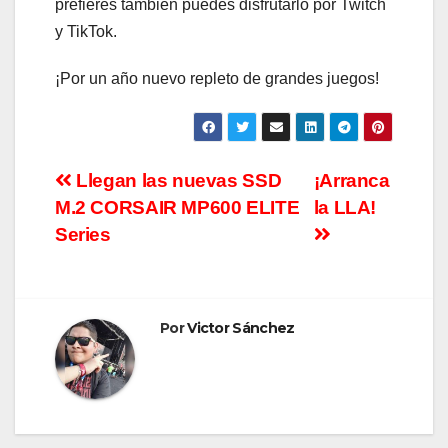
prefieres también puedes disfrutarlo por Twitch
y TikTok.
¡Por un año nuevo repleto de grandes juegos!
Navegación
Llegan las nuevas SSD
¡Arranca
M.2 CORSAIR MP600 ELITE
la LLA!
de
Series
entradas
Por
Victor Sánchez