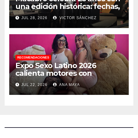
una edición histórica: fechas,
sedes, invitados y todo lo que
JUL 28, 2026
VICTOR SÁNCHEZ
debes saber
RECOMENDACIONES
Expo Sexo Latino 2026
calienta motores con
conferencia de prensa y
JUL 22, 2026
ANA MAYA
anuncia actividades para
todos los gustos