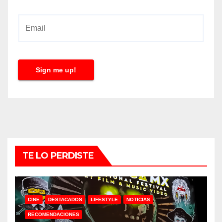
E
m
a
i
Sign me up!
l
*
TE LO PERDISTE
CINE
DESTACADOS
LIFESTYLE
NOTICIAS
RECOMENDACIONES