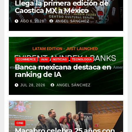
Llega la primera edición de
Caostica MX a México
AGO 6, 2026
ANGEL SÁNCHEZ
ECOMMERCE
IA/AI
NOTICIAS
TECNOLOGÍA
Banca mexicana destaca en
ranking de IA
JUL 28, 2026
ANGEL SÁNCHEZ
CINE
Macabro celebra 25 años con