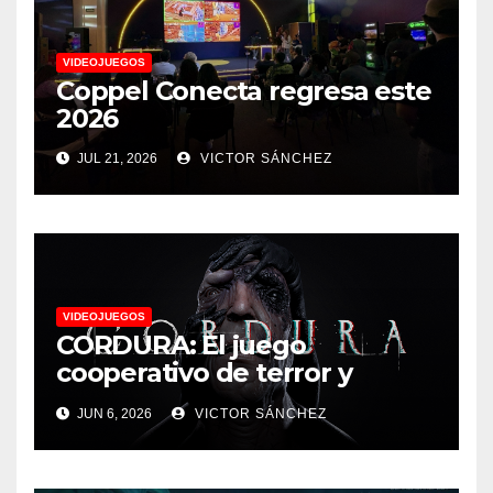
VIDEOJUEGOS
Coppel Conecta regresa este
2026
JUL 21, 2026
VICTOR SÁNCHEZ
VIDEOJUEGOS
CORDURA: El juego
cooperativo de terror y
supervivencia AA presenta
JUN 6, 2026
VICTOR SÁNCHEZ
su tráiler de jugabilidad en
Future Game Show