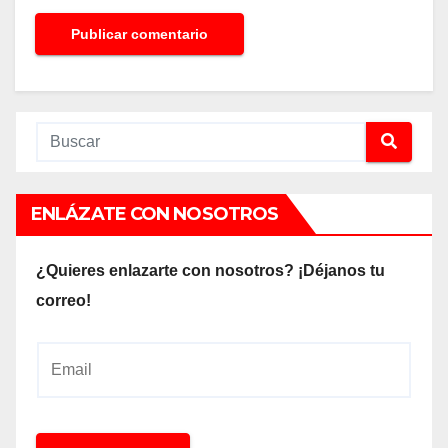
ENLÁZATE CON NOSOTROS
¿Quieres enlazarte con nosotros? ¡Déjanos tu
correo!
E
m
a
i