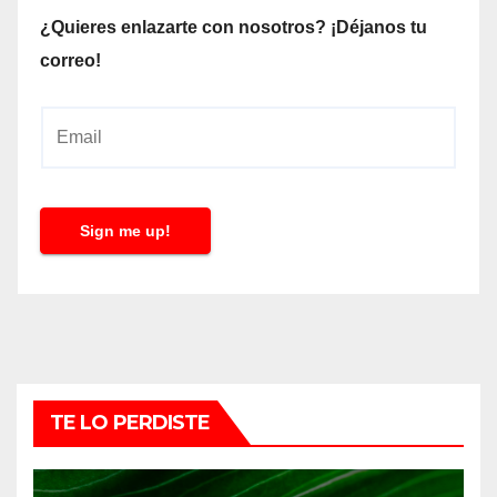
¿Quieres enlazarte con nosotros? ¡Déjanos tu
correo!
E
m
a
i
Sign me up!
l
*
TE LO PERDISTE