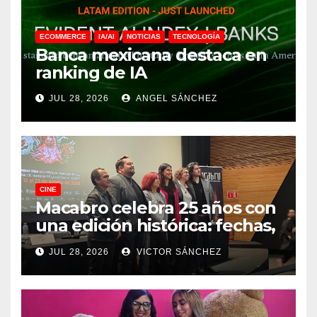
ECOMMERCE
IA/AI
NOTICIAS
TECNOLOGÍA
Banca mexicana destaca en
ranking de IA
JUL 28, 2026
ANGEL SÁNCHEZ
CINE
Macabro celebra 25 años con
una edición histórica: fechas,
sedes, invitados y todo lo que
JUL 28, 2026
VICTOR SÁNCHEZ
debes saber