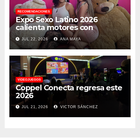
RECOMENDACIONES
Expo Sexo Latino 2026
calienta motores con
conferencia de prensa y
JUL 22, 2026
ANA MAYA
anuncia actividades para
todos los gustos
VIDEOJUEGOS
Coppel Conecta regresa este
2026
JUL 21, 2026
VICTOR SÁNCHEZ