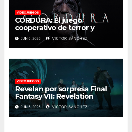
VIDEOJUEGOS
CORDURA: El juego
cooperativo de terror y
supervivencia AA presenta
JUN 6, 2026
VICTOR SÁNCHEZ
su tráiler de jugabilidad en
Future Game Show
VIDEOJUEGOS
Revelan por sorpresa Final
Fantasy VII: Revelation
JUN 5, 2026
VICTOR SÁNCHEZ