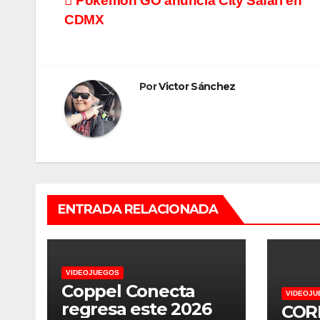
Navegación
Pokémon GO anuncia City Safari en
CDMX
de
entradas
Por
Victor Sánchez
ENTRADA RELACIONADA
VIDEOJUEGOS
Coppel Conecta
VIDEOJU
regresa este 2026
CORD