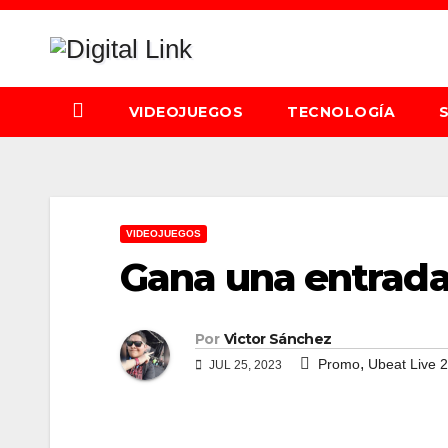
Saltar
al
contenido
VIDEOJUEGOS
TECNOLOGÍA
VIDEOJUEGOS
Gana una entrada
Por
Victor Sánchez
,
Promo
Ubeat Live 
JUL 25, 2023