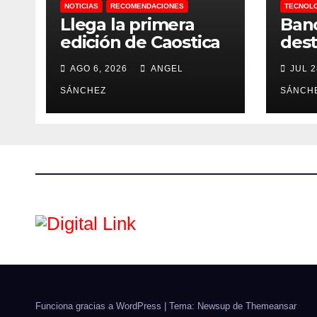
NOTICIAS
RECOMENDACIONES
TECNOL
Llega la primera
Ban
edición de Caostica
dest
MX a México
de I
AGO 6, 2026
ANGEL
JUL 2
SÁNCHEZ
SÁNCH
Funciona gracias a WordPress
|
Tema: Newsup de
Themeansar