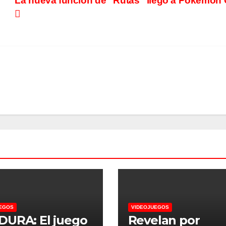
La nueva función de “Rutas” llegó a Pokémo
EGOS
VIDEOJUEGOS
URA: El juego
Revelan por