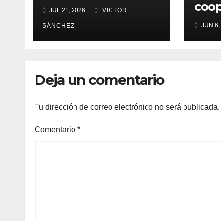
coop
JUL 21, 2026
VICTOR
terr
JUN 6,
SÁNCHEZ
supe
pres
de j
Fut
Deja un comentario
Tu dirección de correo electrónico no será publicada.
Comentario
*