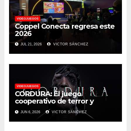
VIDEOJUEGOS
Coppel Conecta regresa este
2026
JUL 21, 2026
VICTOR SÁNCHEZ
VIDEOJUEGOS
CORDURA: El juego
cooperativo de terror y
supervivencia AA presenta
JUN 6, 2026
VICTOR SÁNCHEZ
su tráiler de jugabilidad en
Future Game Show