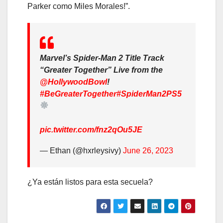
Parker como Miles Morales!”.
Marvel’s Spider-Man 2 Title Track
“Greater Together” Live from the
@HollywoodBowl
!
#BeGreaterTogether
#SpiderMan2PS5
pic.twitter.com/fnz2qOu5JE
— Ethan (@hxrleysivy)
June 26, 2023
¿Ya están listos para esta secuela?