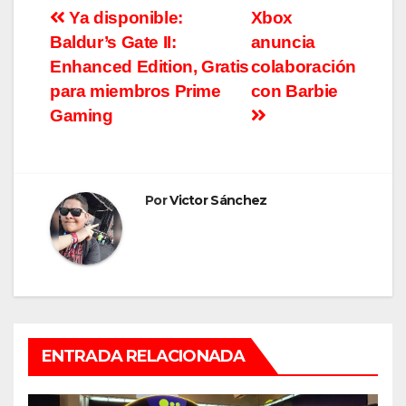
Navegación
Ya disponible:
Xbox
Baldur’s Gate II:
anuncia
de
Enhanced Edition, Gratis
colaboración
entradas
para miembros Prime
con Barbie
Gaming
Por
Victor Sánchez
ENTRADA RELACIONADA