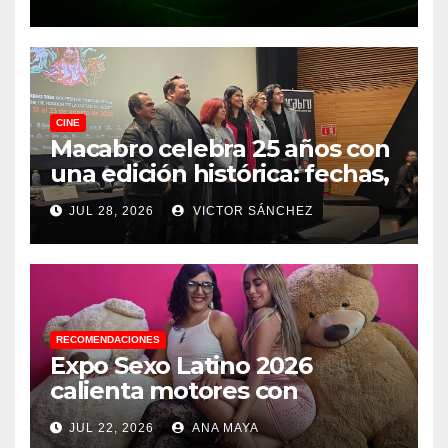
CINE
Macabro celebra 25 años con
una edición histórica: fechas,
sedes, invitados y todo lo que
JUL 28, 2026
VICTOR SÁNCHEZ
debes saber
RECOMENDACIONES
Expo Sexo Latino 2026
calienta motores con
conferencia de prensa y
JUL 22, 2026
ANA MAYA
anuncia actividades para