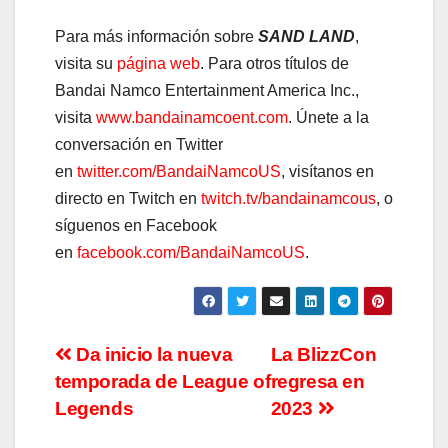
Para más información sobre
SAND LAND
,
visita su
página web
. Para otros títulos de
Bandai Namco Entertainment America Inc.,
visita
www.bandainamcoent.com
. Únete a la
conversación en Twitter
en
twitter.com/BandaiNamcoUS
, visítanos en
directo en Twitch en
twitch.tv/bandainamcous
, o
síguenos en Facebook
en
facebook.com/BandaiNamcoUS
.
Navegación
Da inicio la nueva
La BlizzCon
temporada de League of
regresa en
de
Legends
2023
entradas