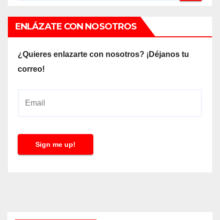
ENLÁZATE CON NOSOTROS
¿Quieres enlazarte con nosotros? ¡Déjanos tu
correo!
E
m
a
i
Sign me up!
l
*