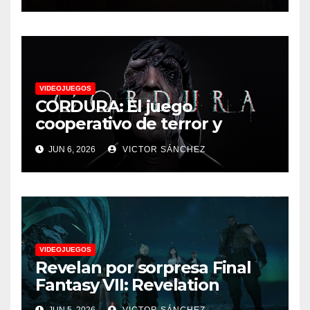
VIDEOJUEGOS
CORDURA: El juego
cooperativo de terror y
supervivencia AA presenta
JUN 6, 2026
VICTOR SÁNCHEZ
su tráiler de jugabilidad en
Future Game Show
VIDEOJUEGOS
Revelan por sorpresa Final
Fantasy VII: Revelation