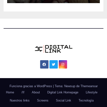
todos los gustos
Funciona gracias a WordPress
|
Tema: Newsup de
Themeansar
Home
/If
About
Digital Link Homepage
Lifestyle
Nuestros links
Screens
Social Link
Tecnología