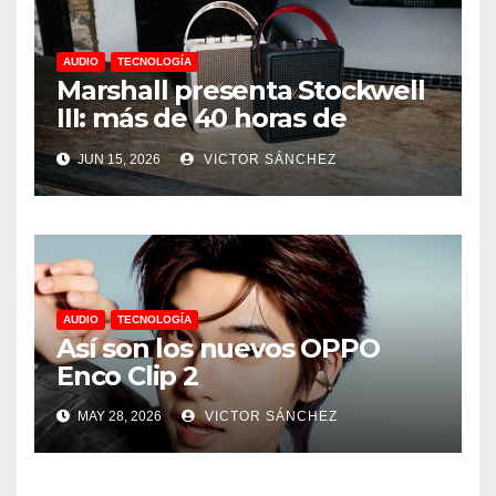
AUDIO
TECNOLOGÍA
Marshall presenta Stockwell
III: más de 40 horas de
música y sonido 360°
JUN 15, 2026
VICTOR SÁNCHEZ
AUDIO
TECNOLOGÍA
Así son los nuevos OPPO
Enco Clip 2
MAY 28, 2026
VICTOR SÁNCHEZ