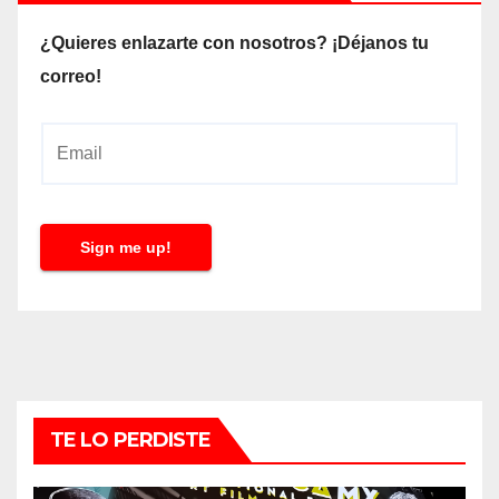
¿Quieres enlazarte con nosotros? ¡Déjanos tu
correo!
E
m
a
i
Sign me up!
l
*
TE LO PERDISTE