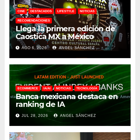
CINE
DESTACADOS
LIFESTYLE
NOTICIAS
RECOMENDACIONES
Llega la primera edición de
Caostica MX a México
AGO 6, 2026
ANGEL SÁNCHEZ
ECOMMERCE
IA/AI
NOTICIAS
TECNOLOGÍA
Banca mexicana destaca en
ranking de IA
JUL 28, 2026
ANGEL SÁNCHEZ