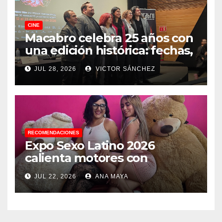
CINE
Macabro celebra 25 años con
una edición histórica: fechas,
sedes, invitados y todo lo que
JUL 28, 2026
VICTOR SÁNCHEZ
debes saber
RECOMENDACIONES
Expo Sexo Latino 2026
calienta motores con
conferencia de prensa y
JUL 22, 2026
ANA MAYA
anuncia actividades para
todos los gustos