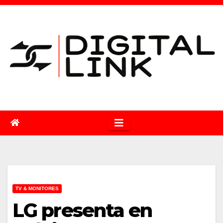
Saltar
al
contenido
TV & MONITORES
LG presenta en