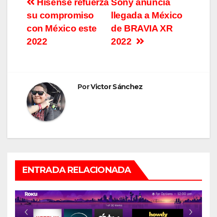
Navegación
Hisense refuerza
Sony anuncia
su compromiso
llegada a México
de
con México este
de BRAVIA XR
entradas
2022
2022
Por
Victor Sánchez
ENTRADA RELACIONADA