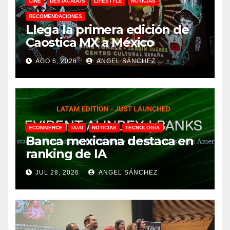
CINE
DESTACADOS
LIFESTYLE
NOTICIAS
RECOMENDACIONES
Llega la primera edición de
Caostica MX a México
AGO 6, 2026
ANGEL SÁNCHEZ
ECOMMERCE
IA/AI
NOTICIAS
TECNOLOGÍA
Banca mexicana destaca en
ranking de IA
JUL 28, 2026
ANGEL SÁNCHEZ