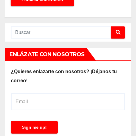
ENLÁZATE CON NOSOTROS
¿Quieres enlazarte con nosotros? ¡Déjanos tu
correo!
E
m
a
i
Sign me up!
l