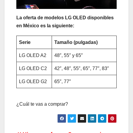
La oferta de modelos LG OLED disponibles
en México es la siguiente:
Serie
Tamaño (pulgadas)
LG OLED A2
48″, 55″ y 65″
LG OLED C2
42″, 48″, 55″, 65″, 77″, 83″
LG OLED G2
65″, 77″
¿Cuál te vas a comprar?