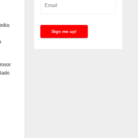
E
m
a
edia:
i
Sign me up!
l
o
*
rosor
eñado