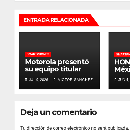
ENTRADA RELACIONADA
SMARTPHONES
SMARTP
Motorola presentó
HONO
su equipo titular
Méx
para la Copa
JUL 9, 2026
VICTOR SÁNCHEZ
JUN 4,
Mundial de la FIFA
2026 con figuras del
fútbol de
Latinoamérica
Deja un comentario
Tu dirección de correo electrónico no será publicada.