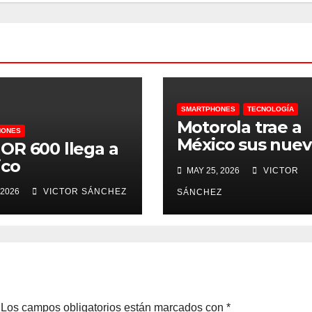
SMARTPHONES
TECNOLOGÍA
Motorola trae a
HONES
México sus nuev
R 600 llega a
plegables
ico
MAY 25, 2026
VICTOR
 2026
VICTOR SÁNCHEZ
SÁNCHEZ
Los campos obligatorios están marcados con
*