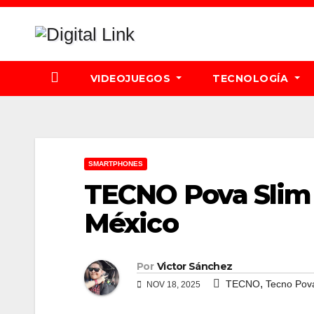
Saltar
al
contenido
VIDEOJUEGOS
TECNOLOGÍA
SMARTPHONES
TECNO Pova Slim 
México
Por
Victor Sánchez
,
TECNO
Tecno Pov
NOV 18, 2025