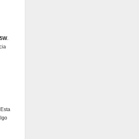
45W
.
cia
 Esta
algo