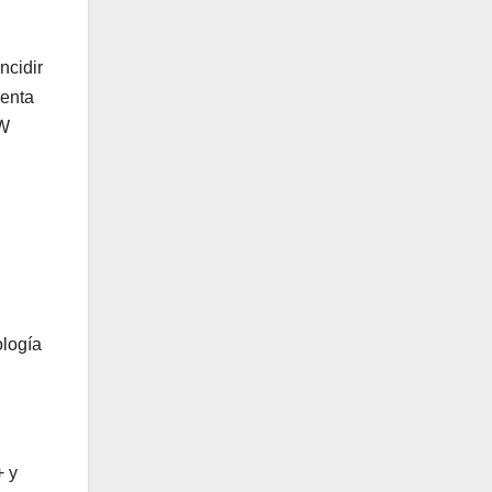
ncidir
senta
AW
ología
+ y