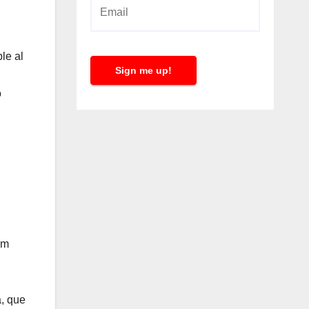
E
m
a
le al
i
Sign me up!
l
o
*
om
a, que