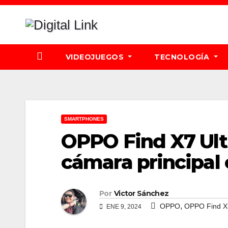
Saltar
al
contenido
VIDEOJUEGOS
TECNOLOGÍA
SMARTPHONES
OPPO Find X7 Ult
cámara principal
Por
Victor Sánchez
,
OPPO
OPPO Find X7
ENE 9, 2024