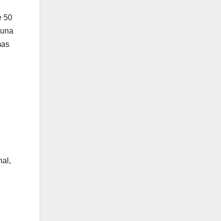
e 50
 una
mas
nal,