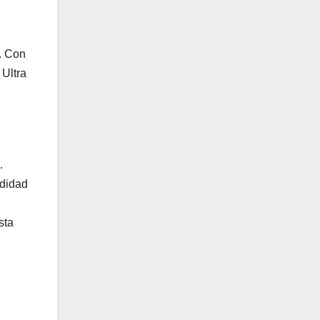
. Con
 Ultra
.
ndidad
,
sta