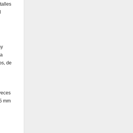
talles
l
ny
da
os, de
veces
65 mm