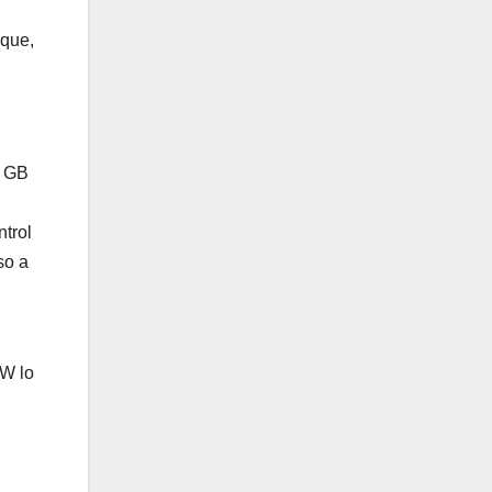
 que,
2 GB
ntrol
so a
W lo