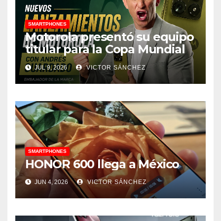
SMARTPHONES
Motorola presentó su equipo
titular para la Copa Mundial
de la FIFA 2026 con figuras
JUL 9, 2026
VICTOR SÁNCHEZ
del fútbol de Latinoamérica
SMARTPHONES
HONOR 600 llega a México
JUN 4, 2026
VICTOR SÁNCHEZ