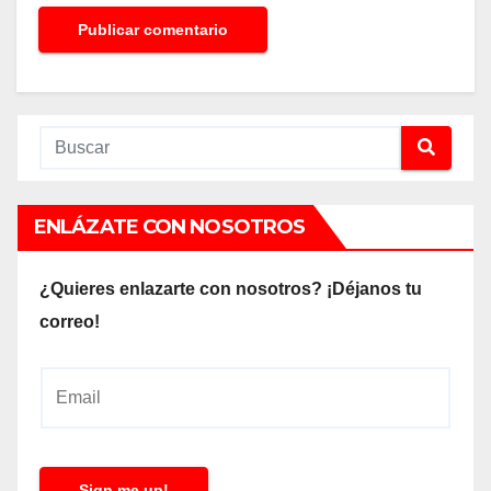
ENLÁZATE CON NOSOTROS
¿Quieres enlazarte con nosotros? ¡Déjanos tu
correo!
E
m
a
i
Sign me up!