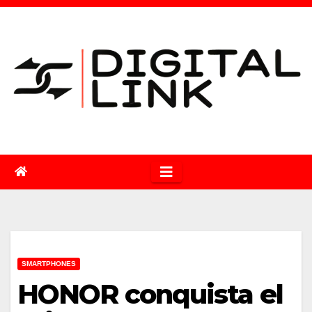
Saltar
al
contenido
SMARTPHONES
HONOR conquista el