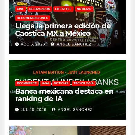
CINE
DESTACADOS
LIFESTYLE
NOTICIAS
RECOMENDACIONES
Llega la primera edición de
Caostica MX a México
AGO 6, 2026
ANGEL SÁNCHEZ
ECOMMERCE
IA/AI
NOTICIAS
TECNOLOGÍA
Banca mexicana destaca en
ranking de IA
JUL 28, 2026
ANGEL SÁNCHEZ