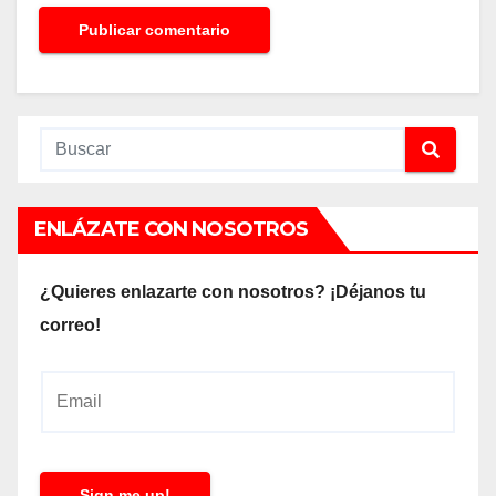
ENLÁZATE CON NOSOTROS
¿Quieres enlazarte con nosotros? ¡Déjanos tu
correo!
E
m
a
i
Sign me up!