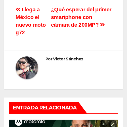
Navegación
Llega a
¿Qué esperar del primer
México el
smartphone con
de
nuevo moto
cámara de 200MP?
entradas
g72
Por
Victor Sánchez
ENTRADA RELACIONADA