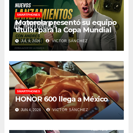
SMARTPHONES
Motorola presentó su equipo
titular para la Copa Mundial
de la FIFA 2026 con figuras
JUL 9, 2026
VICTOR SÁNCHEZ
del fútbol de Latinoamérica
SMARTPHONES
HONOR 600 llega a México
JUN 4, 2026
VICTOR SÁNCHEZ