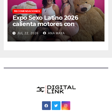
RECOMENDACIONES
Expo Sexo Latino 2026
calienta motores con
conferencia de prensa y
JUL 22, 2026
ANA MAYA
anuncia actividades para
todos los gustos