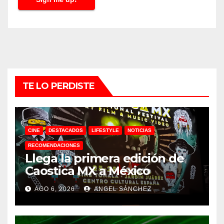
l
*
TE LO PERDISTE
CINE
DESTACADOS
LIFESTYLE
NOTICIAS
RECOMENDACIONES
Llega la primera edición de
Caostica MX a México
AGO 6, 2026
ANGEL SÁNCHEZ