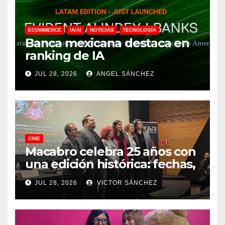
ECOMMERCE
IA/AI
NOTICIAS
TECNOLOGÍA
Banca mexicana destaca en
ranking de IA
JUL 28, 2026
ANGEL SÁNCHEZ
CINE
Macabro celebra 25 años con
una edición histórica: fechas,
sedes, invitados y todo lo que
JUL 28, 2026
VICTOR SÁNCHEZ
debes saber