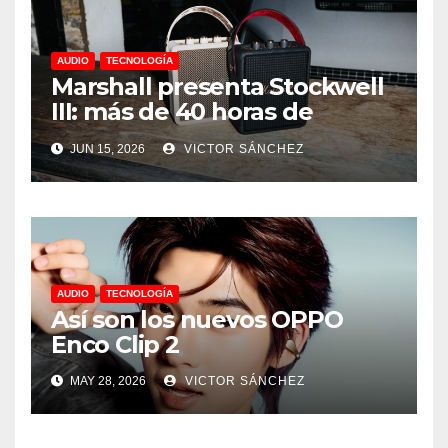
AUDIO
TECNOLOGÍA
Marshall presenta Stockwell
III: más de 40 horas de
música y sonido 360°
JUN 15, 2026
VICTOR SÁNCHEZ
AUDIO
TECNOLOGÍA
Así son los nuevos OPPO
Enco Clip 2
MAY 28, 2026
VICTOR SÁNCHEZ