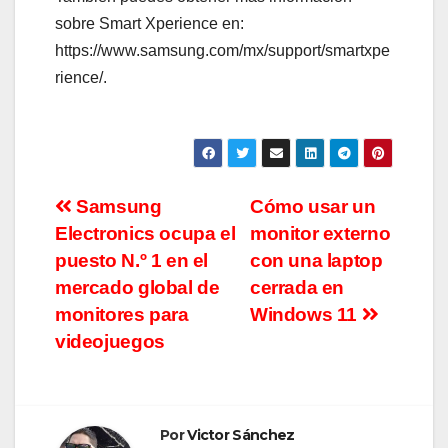
sobre Smart Xperience en:
https://www.samsung.com/mx/support/smartxpe
rience/.
Navegación
Samsung
Cómo usar un
Electronics ocupa el
monitor externo
de
puesto N.º 1 en el
con una laptop
entradas
mercado global de
cerrada en
monitores para
Windows 11
videojuegos
Por
Victor Sánchez