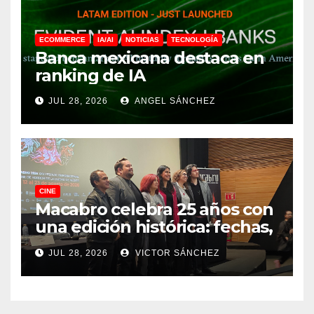
ECOMMERCE
IA/AI
NOTICIAS
TECNOLOGÍA
Banca mexicana destaca en
ranking de IA
JUL 28, 2026
ANGEL SÁNCHEZ
CINE
Macabro celebra 25 años con
una edición histórica: fechas,
sedes, invitados y todo lo que
JUL 28, 2026
VICTOR SÁNCHEZ
debes saber