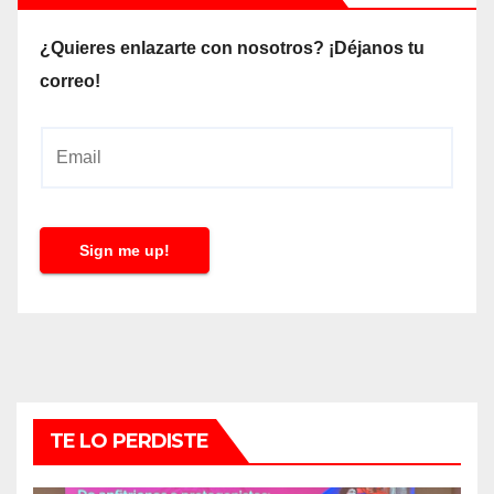
¿Quieres enlazarte con nosotros? ¡Déjanos tu
correo!
E
m
a
i
Sign me up!
l
*
TE LO PERDISTE