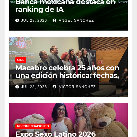
Banca mexicana destaca en
ranking de IA
JUL 28, 2026
ANGEL SÁNCHEZ
CINE
Macabro celebra 25 años con
una edición histórica: fechas,
sedes, invitados y todo lo que
JUL 28, 2026
VICTOR SÁNCHEZ
debes saber
RECOMENDACIONES
Expo Sexo Latino 2026