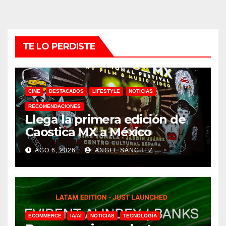
TE LO PERDISTE
CINE
DESTACADOS
LIFESTYLE
NOTICIAS
RECOMENDACIONES
Llega la primera edición de
Caostica MX a México
AGO 6, 2026
ANGEL SÁNCHEZ
ECOMMERCE
IA/AI
NOTICIAS
TECNOLOGÍA