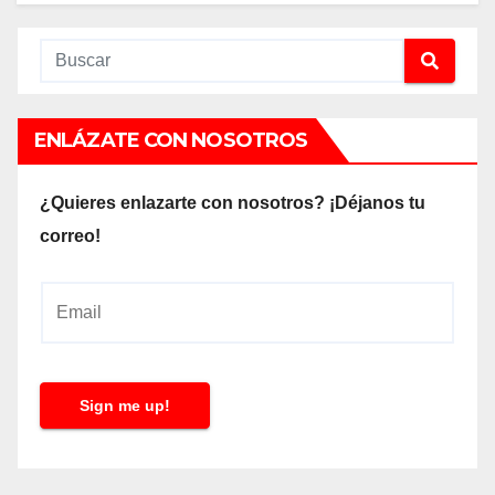
ENLÁZATE CON NOSOTROS
¿Quieres enlazarte con nosotros? ¡Déjanos tu
correo!
E
m
a
i
Sign me up!
l
*