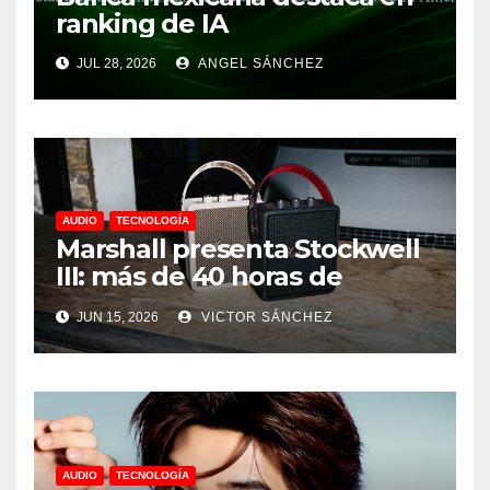
ranking de IA
JUL 28, 2026
ANGEL SÁNCHEZ
AUDIO
TECNOLOGÍA
Marshall presenta Stockwell
III: más de 40 horas de
música y sonido 360°
JUN 15, 2026
VICTOR SÁNCHEZ
AUDIO
TECNOLOGÍA