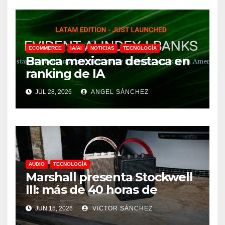
ECOMMERCE
IA/AI
NOTICIAS
TECNOLOGÍA
Banca mexicana destaca en
ranking de IA
JUL 28, 2026
ANGEL SÁNCHEZ
AUDIO
TECNOLOGÍA
Marshall presenta Stockwell
III: más de 40 horas de
música y sonido 360°
JUN 15, 2026
VICTOR SÁNCHEZ