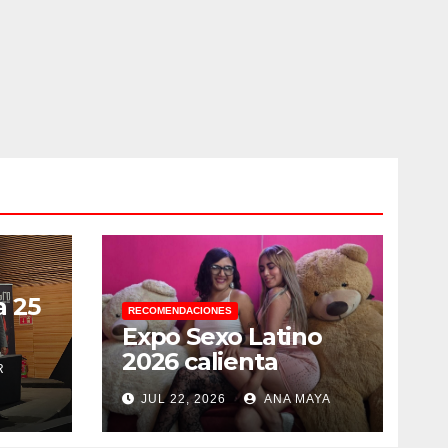
a 25
RECOMENDACIONES
Expo Sexo Latino
:
2026 calienta
R
motores con
 lo
JUL 22, 2026
ANA MAYA
conferencia de
r
prensa y anuncia