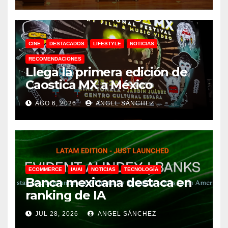
CINE
DESTACADOS
LIFESTYLE
NOTICIAS
RECOMENDACIONES
Llega la primera edición de
Caostica MX a México
AGO 6, 2026
ANGEL SÁNCHEZ
ECOMMERCE
IA/AI
NOTICIAS
TECNOLOGÍA
Banca mexicana destaca en
ranking de IA
JUL 28, 2026
ANGEL SÁNCHEZ