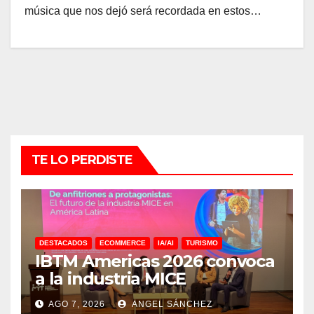
música que nos dejó será recordada en estos…
TE LO PERDISTE
DESTACADOS
ECOMMERCE
IA/AI
TURISMO
IBTM Americas 2026 convoca
a la industria MICE
AGO 7, 2026
ANGEL SÁNCHEZ