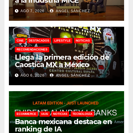
a la industria MICE
AGO 7, 2026
ANGEL SÁNCHEZ
CINE
DESTACADOS
LIFESTYLE
NOTICIAS
RECOMENDACIONES
Llega la primera edición de
Caostica MX a México
AGO 6, 2026
ANGEL SÁNCHEZ
ECOMMERCE
IA/AI
NOTICIAS
TECNOLOGÍA
Banca mexicana destaca en
ranking de IA