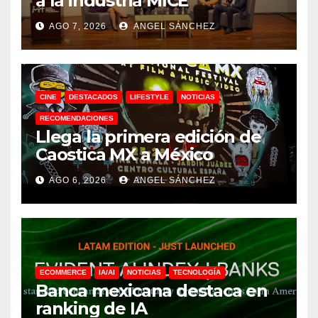
a la industria MICE
AGO 7, 2026
ANGEL SÁNCHEZ
CINE
DESTACADOS
LIFESTYLE
NOTICIAS
RECOMENDACIONES
Llega la primera edición de
Caostica MX a México
AGO 6, 2026
ANGEL SÁNCHEZ
ECOMMERCE
IA/AI
NOTICIAS
TECNOLOGÍA
Banca mexicana destaca en
ranking de IA