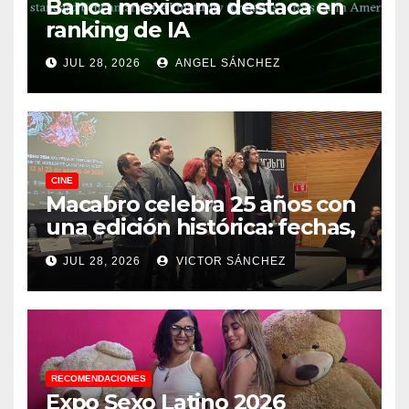
Banca mexicana destaca en
ranking de IA
JUL 28, 2026
ANGEL SÁNCHEZ
CINE
Macabro celebra 25 años con
una edición histórica: fechas,
sedes, invitados y todo lo que
JUL 28, 2026
VICTOR SÁNCHEZ
debes saber
RECOMENDACIONES
Expo Sexo Latino 2026