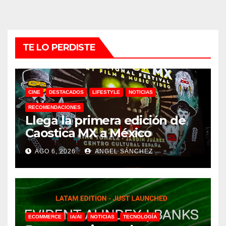
TE LO PERDISTE
CINE
DESTACADOS
LIFESTYLE
NOTICIAS
RECOMENDACIONES
Llega la primera edición de
Caostica MX a México
AGO 6, 2026
ANGEL SÁNCHEZ
ECOMMERCE
IA/AI
NOTICIAS
TECNOLOGÍA