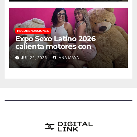
RECOMENDACIONES
Expo Sexo Latino 2026
calienta motores con
conferencia de prensa y
JUL 22, 2026
ANA MAYA
anuncia actividades para
todos los gustos