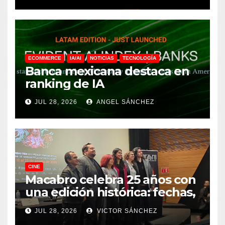
ECOMMERCE
IA/AI
NOTICIAS
TECNOLOGÍA
Banca mexicana destaca en
ranking de IA
JUL 28, 2026
ANGEL SÁNCHEZ
CINE
Macabro celebra 25 años con
una edición histórica: fechas,
sedes, invitados y todo lo que
JUL 28, 2026
VICTOR SÁNCHEZ
debes saber