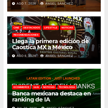
AGO 7, 2026
ANGEL SÁNCHEZ
CINE
DESTACADOS
LIFESTYLE
NOTICIAS
RECOMENDACIONES
Llega la primera edición de
Caostica MX a México
AGO 6, 2026
ANGEL SÁNCHEZ
ECOMMERCE
IA/AI
NOTICIAS
TECNOLOGÍA
Banca mexicana destaca en
ranking de IA