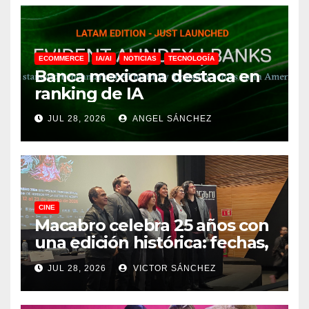
ECOMMERCE
IA/AI
NOTICIAS
TECNOLOGÍA
Banca mexicana destaca en
ranking de IA
JUL 28, 2026
ANGEL SÁNCHEZ
CINE
Macabro celebra 25 años con
una edición histórica: fechas,
sedes, invitados y todo lo que
JUL 28, 2026
VICTOR SÁNCHEZ
debes saber