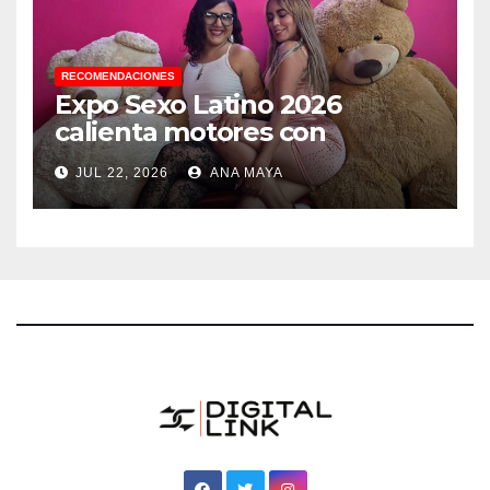
RECOMENDACIONES
Expo Sexo Latino 2026
calienta motores con
conferencia de prensa y
JUL 22, 2026
ANA MAYA
anuncia actividades para
todos los gustos