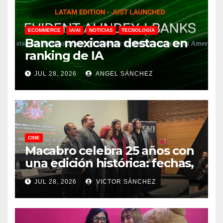
ECOMMERCE
IA/AI
NOTICIAS
TECNOLOGÍA
Banca mexicana destaca en
ranking de IA
JUL 28, 2026
ANGEL SÁNCHEZ
CINE
Macabro celebra 25 años con
una edición histórica: fechas,
sedes, invitados y todo lo que
JUL 28, 2026
VICTOR SÁNCHEZ
debes saber