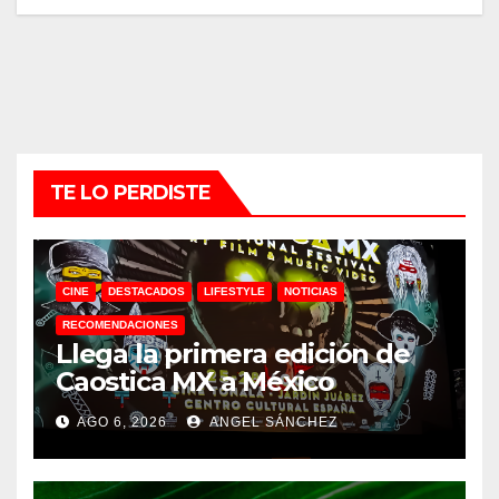
TE LO PERDISTE
CINE
DESTACADOS
LIFESTYLE
NOTICIAS
RECOMENDACIONES
Llega la primera edición de
Caostica MX a México
AGO 6, 2026
ANGEL SÁNCHEZ