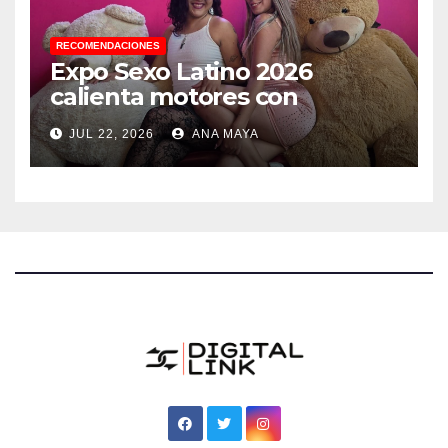
RECOMENDACIONES
Expo Sexo Latino 2026
calienta motores con
conferencia de prensa y
JUL 22, 2026
ANA MAYA
anuncia actividades para
todos los gustos