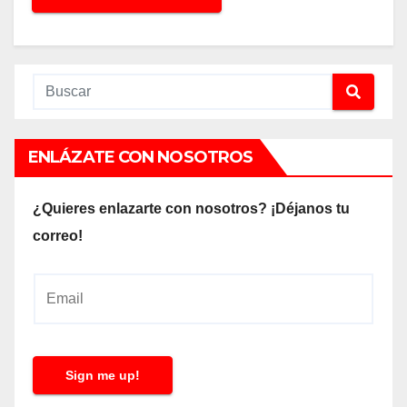
ENLÁZATE CON NOSOTROS
¿Quieres enlazarte con nosotros? ¡Déjanos tu
correo!
E
m
a
i
Sign me up!
l