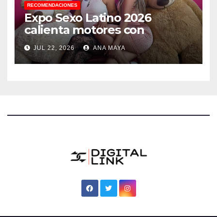
RECOMENDACIONES
Expo Sexo Latino 2026
calienta motores con
conferencia de prensa y
JUL 22, 2026
ANA MAYA
anuncia actividades para
todos los gustos