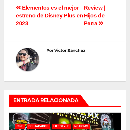
Navegación
Elementos es el mejor
Review |
estreno de Disney Plus en
Hijos de
de
2023
Perra
entradas
Por
Victor Sánchez
ENTRADA RELACIONADA
CINE
DESTACADOS
LIFESTYLE
NOTICIAS