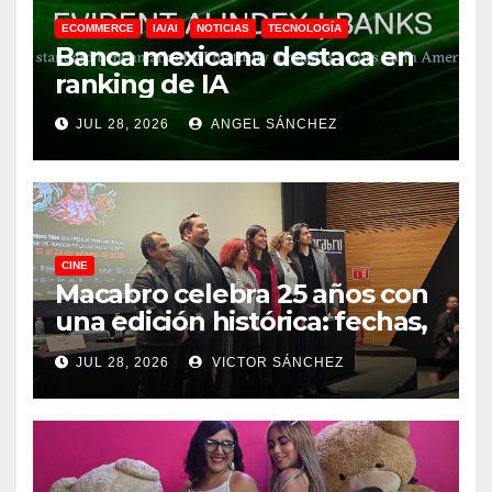
ECOMMERCE
IA/AI
NOTICIAS
TECNOLOGÍA
Banca mexicana destaca en
ranking de IA
JUL 28, 2026
ANGEL SÁNCHEZ
CINE
Macabro celebra 25 años con
una edición histórica: fechas,
sedes, invitados y todo lo que
JUL 28, 2026
VICTOR SÁNCHEZ
debes saber