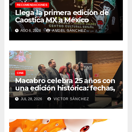
RECOMENDACIONES
Llega la primera edición de
Caostica MX a México
AGO 6, 2026
ANGEL SÁNCHEZ
CINE
Macabro celebra 25 años con
una edición histórica: fechas,
sedes, invitados y todo lo que
JUL 28, 2026
VICTOR SÁNCHEZ
debes saber