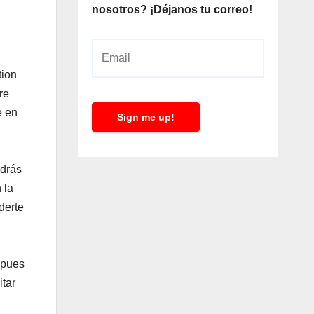
nosotros? ¡Déjanos tu correo!
E
m
tion
a
re
i
e en
Sign me up!
l
*
odrás
 la
derte
 pues
itar