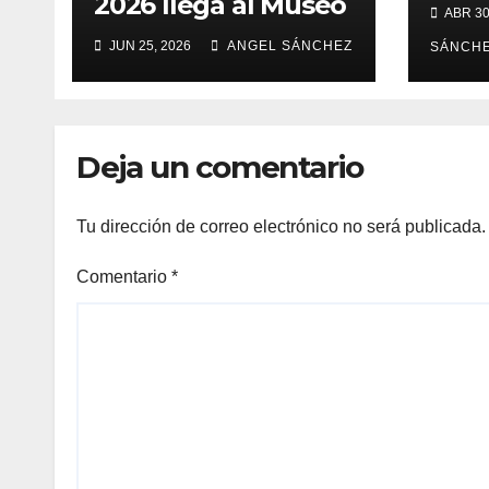
2026 llega al Museo
ABR 30
Franz Mayer
JUN 25, 2026
ANGEL SÁNCHEZ
SÁNCH
Deja un comentario
Tu dirección de correo electrónico no será publicada.
Comentario
*