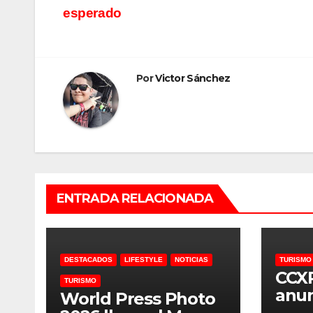
esperado
de
entradas
Por
Victor Sánchez
ENTRADA RELACIONADA
DESTACADOS
LIFESTYLE
NOTICIAS
TURISMO
CCX
TURISMO
anun
World Press Photo
para