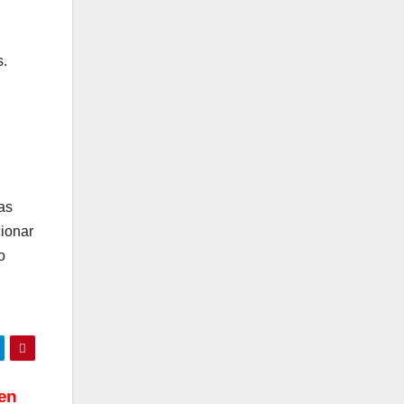
s.
as
cionar
o
 en