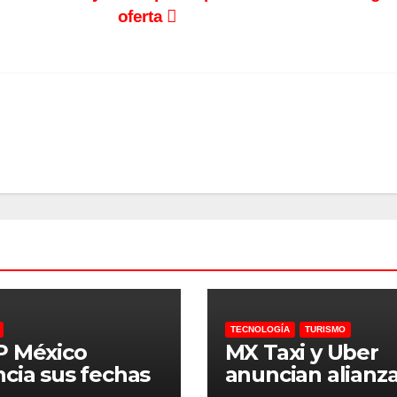
oferta
TECNOLOGÍA
TURISMO
P México
MX Taxi y Uber
cia sus fechas
anuncian alianz
 2027
estratégica