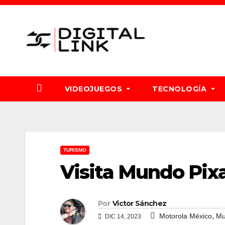
Saltar
al
contenido
VIDEOJUEGOS
TECNOLOGÍA
TURISMO
Visita Mundo Pix
Por
Victor Sánchez
,
Motorola México
Mu
DIC 14, 2023