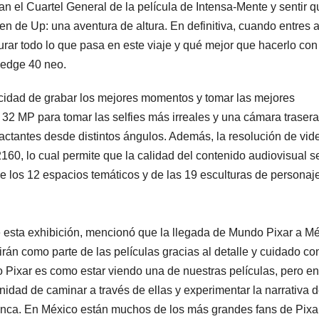
n el Cuartel General de la película de Intensa-Mente y sentir q
n de Up: una aventura de altura. En definitiva, cuando entres 
urar todo lo que pasa en este viaje y qué mejor que hacerlo con
 edge 40 neo.
cidad de grabar los mejores momentos y tomar las mejores
 32 MP para tomar las selfies más irreales y una cámara traser
pactantes desde distintos ángulos. Además, la resolución de vid
60, lo cual permite que la calidad del contenido audiovisual s
 de los 12 espacios temáticos y de las 19 esculturas de personaj
de esta exhibición, mencionó que la llegada de Mundo Pixar a M
rán como parte de las películas gracias al detalle y cuidado con
 Pixar es como estar viendo una de nuestras películas, pero en
tunidad de caminar a través de ellas y experimentar la narrativa 
nca. En México están muchos de los más grandes fans de Pixar