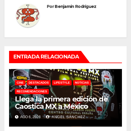
Por
Benjamín Rodríguez
ENTRADA RELACIONADA
CINE
DESTACADOS
LIFESTYLE
NOTICIAS
RECOMENDACIONES
Llega la primera edición de
Caostica MX a México
AGO 6, 2026
ANGEL SÁNCHEZ