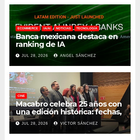
ECOMMERCE
IA/AI
NOTICIAS
TECNOLOGÍA
Banca mexicana destaca en
ranking de IA
JUL 28, 2026
ANGEL SÁNCHEZ
CINE
Macabro celebra 25 años con
una edición histórica: fechas,
sedes, invitados y todo lo que
JUL 28, 2026
VICTOR SÁNCHEZ
debes saber