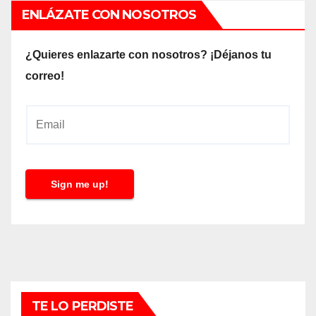
ENLÁZATE CON NOSOTROS
¿Quieres enlazarte con nosotros? ¡Déjanos tu
correo!
E
m
a
i
Sign me up!
l
*
TE LO PERDISTE