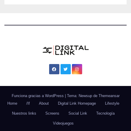
Funciona gracias a WordPress
|
Tema: Newsup de
Themeansar
Home
/If
About
Digital Link Homepage
Lifestyle
Nuestros links
Screens
Social Link
Tecnología
Videojuegos