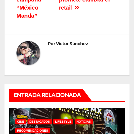
entradas
“México
retail
Manda”
Por
Victor Sánchez
ENTRADA RELACIONADA
CINE
DESTACADOS
LIFESTYLE
NOTICIAS
RECOMENDACIONES