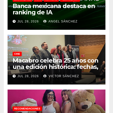
Banca mexicana destaca en
ranking de IA
JUL 28, 2026
ANGEL SÁNCHEZ
CINE
Macabro celebra 25 años con
una edición histórica: fechas,
sedes, invitados y todo lo que
JUL 28, 2026
VICTOR SÁNCHEZ
debes saber
RECOMENDACIONES