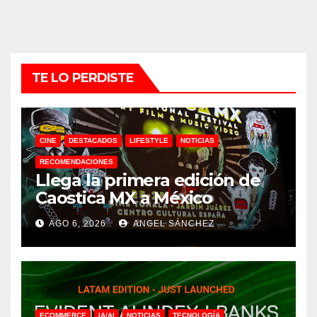
TE LO PERDISTE
CINE
DESTACADOS
LIFESTYLE
NOTICIAS
RECOMENDACIONES
Llega la primera edición de
Caostica MX a México
AGO 6, 2026
ANGEL SÁNCHEZ
ECOMMERCE
IA/AI
NOTICIAS
TECNOLOGÍA