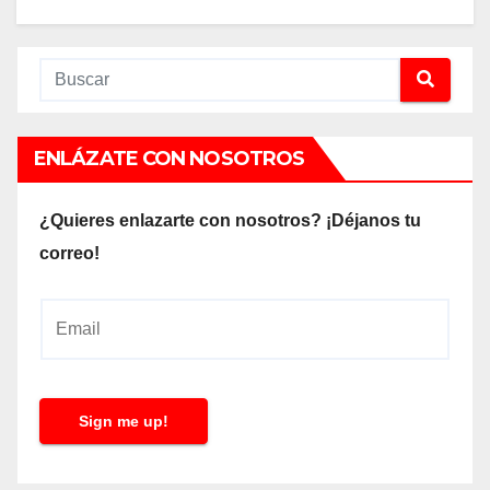
ENLÁZATE CON NOSOTROS
¿Quieres enlazarte con nosotros? ¡Déjanos tu
correo!
E
m
a
i
Sign me up!
l
*