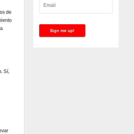
E
m
zos de
a
miento
i
Da
Sign me up!
l
*
. Sí,
evar