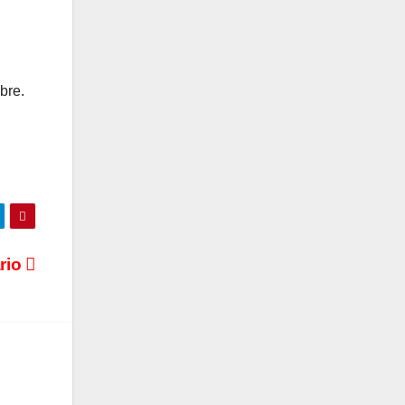
bre.
ario