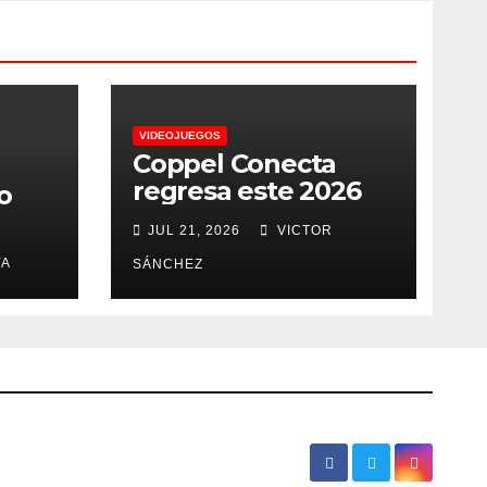
VIDEOJUEGOS
Coppel Conecta
regresa este 2026
o
JUL 21, 2026
VICTOR
YA
SÁNCHEZ
a
a
s