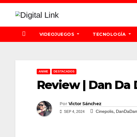
Saltar
al
contenido
VIDEOJUEGOS
TECNOLOGÍA
ANIME
DESTACADOS
Review | Dan Da
Por
Victor Sánchez
,
Cinepolis
DanDaDa
SEP 4, 2024