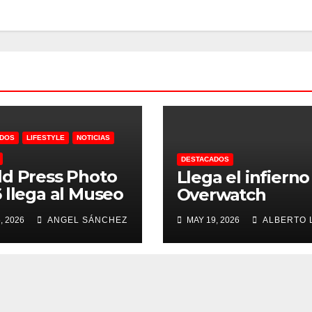
ADOS
LIFESTYLE
NOTICIAS
DESTACADOS
d Press Photo
Llega el infierno
 llega al Museo
Overwatch
z Mayer
, 2026
ANGEL SÁNCHEZ
MAY 19, 2026
ALBERTO 