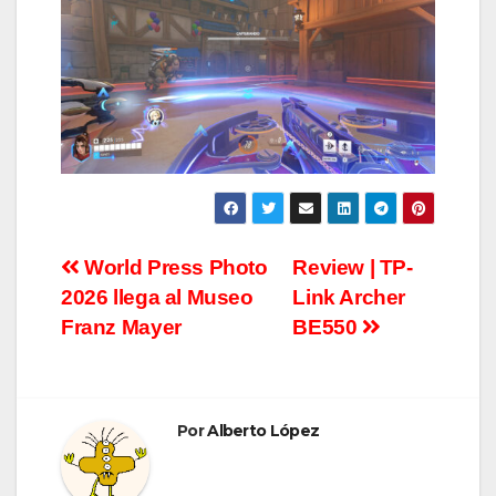
Navegación
World Press Photo
Review | TP-
2026 llega al Museo
Link Archer
de
Franz Mayer
BE550
entradas
Por
Alberto López