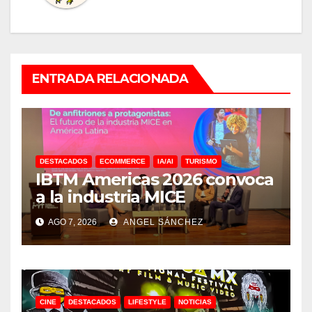
ENTRADA RELACIONADA
DESTACADOS
ECOMMERCE
IA/AI
TURISMO
IBTM Americas 2026 convoca
a la industria MICE
AGO 7, 2026
ANGEL SÁNCHEZ
CINE
DESTACADOS
LIFESTYLE
NOTICIAS