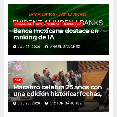
ECOMMERCE
IA/AI
NOTICIAS
TECNOLOGÍA
Banca mexicana destaca en
ranking de IA
JUL 28, 2026
ANGEL SÁNCHEZ
CINE
Macabro celebra 25 años con
una edición histórica: fechas,
sedes, invitados y todo lo que
JUL 28, 2026
VICTOR SÁNCHEZ
debes saber