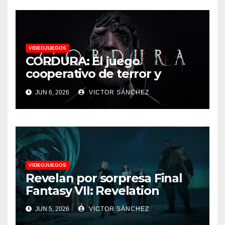
VIDEOJUEGOS
CORDURA: El juego
cooperativo de terror y
supervivencia AA presenta
JUN 6, 2026
VICTOR SÁNCHEZ
su tráiler de jugabilidad en
Future Game Show
VIDEOJUEGOS
Revelan por sorpresa Final
Fantasy VII: Revelation
JUN 5, 2026
VICTOR SÁNCHEZ