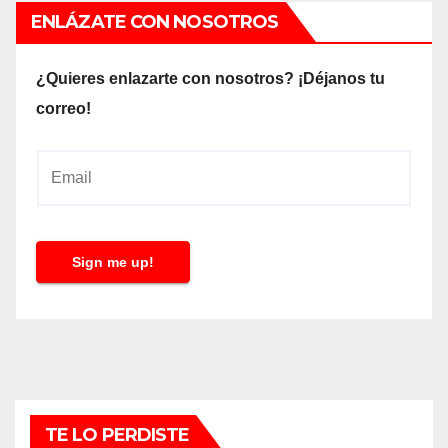
ENLÁZATE CON NOSOTROS
¿Quieres enlazarte con nosotros? ¡Déjanos tu
correo!
E
m
a
i
Sign me up!
l
*
TE LO PERDISTE