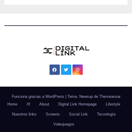
Funciona gracias a WordPress
|
Tema: Newsup de
Themeansar
Home
/If
About
Digital Link Homepage
Lifestyle
Nuestros links
Screens
Social Link
Tecnología
Videojuegos