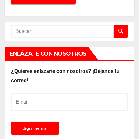
ENLÁZATE CON NOSOTROS
¿Quieres enlazarte con nosotros? ¡Déjanos tu
correo!
E
m
a
i
Sign me up!
l