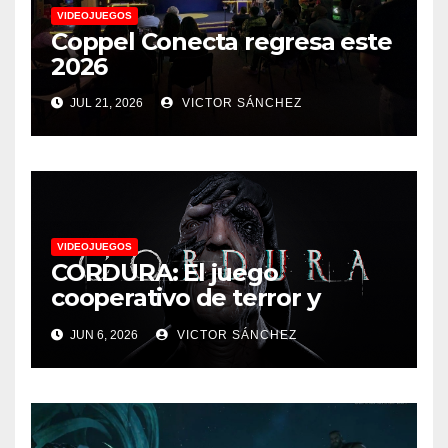
VIDEOJUEGOS
Coppel Conecta regresa este
2026
JUL 21, 2026
VICTOR SÁNCHEZ
VIDEOJUEGOS
CORDURA: El juego
cooperativo de terror y
supervivencia AA presenta
JUN 6, 2026
VICTOR SÁNCHEZ
su tráiler de jugabilidad en
Future Game Show