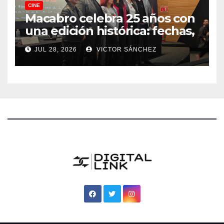
CINE
Macabro celebra 25 años con
una edición histórica: fechas,
sedes, invitados y todo lo que
JUL 28, 2026
VICTOR SÁNCHEZ
debes saber