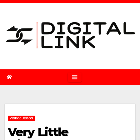
Saltar
al
contenido
VIDEOJUEGOS
Very Little