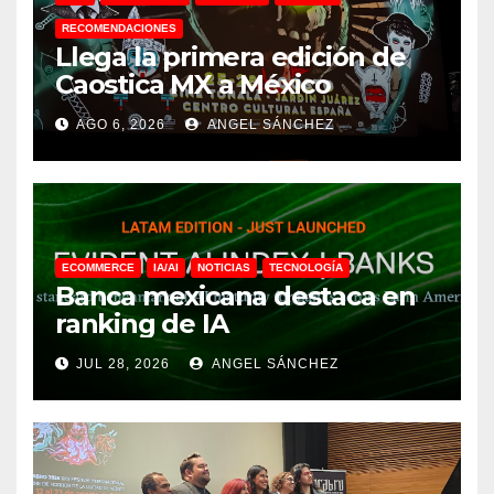
RECOMENDACIONES
Llega la primera edición de
Caostica MX a México
AGO 6, 2026
ANGEL SÁNCHEZ
ECOMMERCE
IA/AI
NOTICIAS
TECNOLOGÍA
Banca mexicana destaca en
ranking de IA
JUL 28, 2026
ANGEL SÁNCHEZ