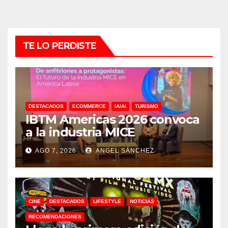
TE LO PERDISTE
DESTACADOS
ECOMMERCE
IA/AI
TURISMO
IBTM Americas 2026 convoca
a la industria MICE
AGO 7, 2026
ANGEL SÁNCHEZ
CINE
DESTACADOS
LIFESTYLE
NOTICIAS
RECOMENDACIONES