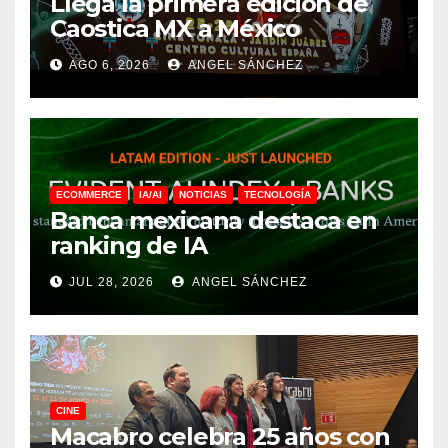
Llega la primera edición de
Caostica MX a México
AGO 6, 2026
ANGEL SÁNCHEZ
ECOMMERCE
IA/AI
NOTICIAS
TECNOLOGÍA
Banca mexicana destaca en
ranking de IA
JUL 28, 2026
ANGEL SÁNCHEZ
CINE
Macabro celebra 25 años con