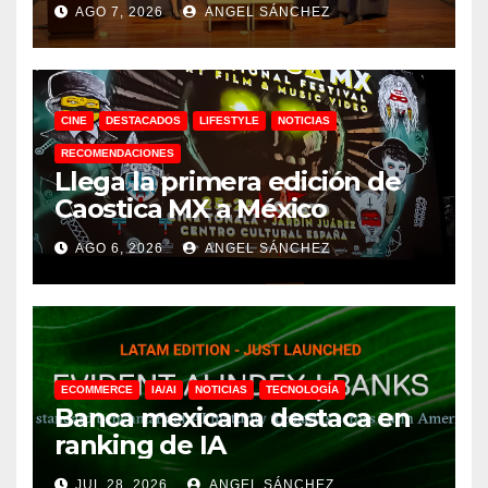
AGO 7, 2026
ANGEL SÁNCHEZ
CINE
DESTACADOS
LIFESTYLE
NOTICIAS
RECOMENDACIONES
Llega la primera edición de
Caostica MX a México
AGO 6, 2026
ANGEL SÁNCHEZ
ECOMMERCE
IA/AI
NOTICIAS
TECNOLOGÍA
Banca mexicana destaca en
ranking de IA
JUL 28, 2026
ANGEL SÁNCHEZ