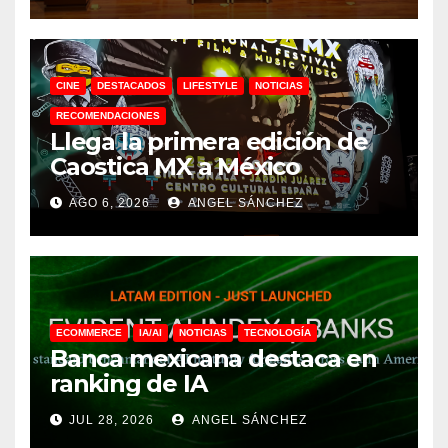
CINE
DESTACADOS
LIFESTYLE
NOTICIAS
RECOMENDACIONES
Llega la primera edición de
Caostica MX a México
AGO 6, 2026
ANGEL SÁNCHEZ
ECOMMERCE
IA/AI
NOTICIAS
TECNOLOGÍA
Banca mexicana destaca en
ranking de IA
JUL 28, 2026
ANGEL SÁNCHEZ