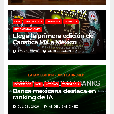
CINE
DESTACADOS
LIFESTYLE
NOTICIAS
RECOMENDACIONES
Llega la primera edición de
Caostica MX a México
AGO 6, 2026
ANGEL SÁNCHEZ
ECOMMERCE
IA/AI
NOTICIAS
TECNOLOGÍA
Banca mexicana destaca en
ranking de IA
JUL 28, 2026
ANGEL SÁNCHEZ