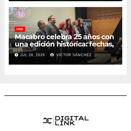
CINE
Macabro celebra 25 años con
una edición histórica: fechas,
sedes, invitados y todo lo que
JUL 28, 2026
VICTOR SÁNCHEZ
debes saber