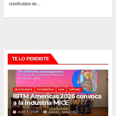
clasificados de…
TE LO PERDISTE
DESTACADOS
ECOMMERCE
IA/AI
TURISMO
IBTM Americas 2026 convoca
a la industria MICE
AGO 7, 2026
ANGEL SÁNCHEZ