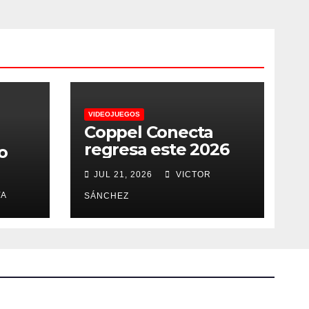
VIDEOJUEGOS
Coppel Conecta
regresa este 2026
o
JUL 21, 2026
VICTOR
YA
SÁNCHEZ
a
a
s