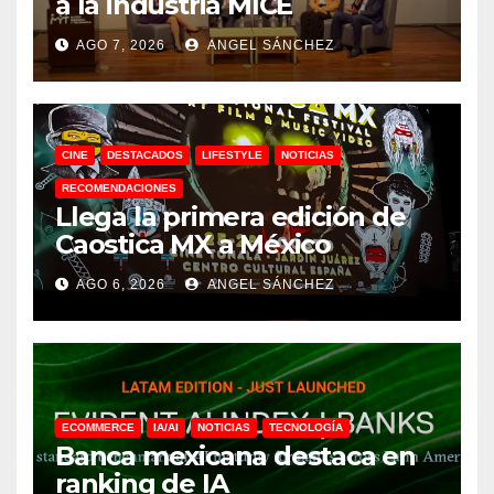
a la industria MICE
AGO 7, 2026
ANGEL SÁNCHEZ
CINE
DESTACADOS
LIFESTYLE
NOTICIAS
RECOMENDACIONES
Llega la primera edición de
Caostica MX a México
AGO 6, 2026
ANGEL SÁNCHEZ
ECOMMERCE
IA/AI
NOTICIAS
TECNOLOGÍA
Banca mexicana destaca en
ranking de IA