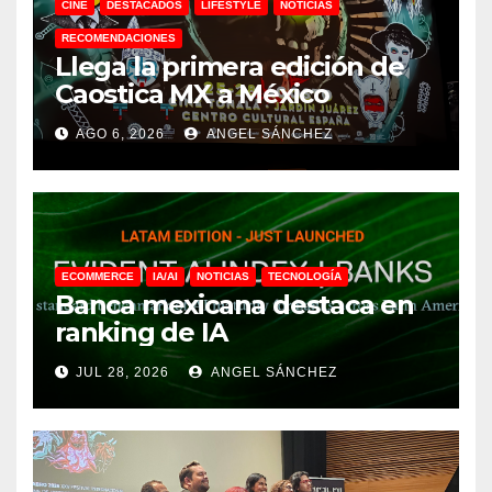
CINE
DESTACADOS
LIFESTYLE
NOTICIAS
RECOMENDACIONES
Llega la primera edición de
Caostica MX a México
AGO 6, 2026
ANGEL SÁNCHEZ
ECOMMERCE
IA/AI
NOTICIAS
TECNOLOGÍA
Banca mexicana destaca en
ranking de IA
JUL 28, 2026
ANGEL SÁNCHEZ