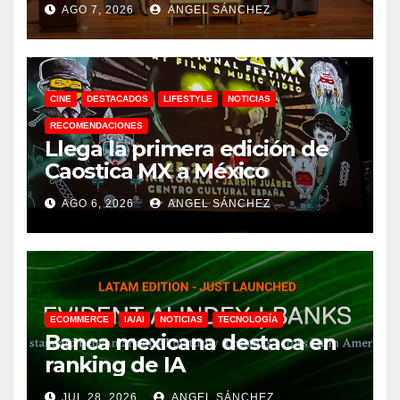
AGO 7, 2026
ANGEL SÁNCHEZ
CINE
DESTACADOS
LIFESTYLE
NOTICIAS
RECOMENDACIONES
Llega la primera edición de
Caostica MX a México
AGO 6, 2026
ANGEL SÁNCHEZ
ECOMMERCE
IA/AI
NOTICIAS
TECNOLOGÍA
Banca mexicana destaca en
ranking de IA
JUL 28, 2026
ANGEL SÁNCHEZ