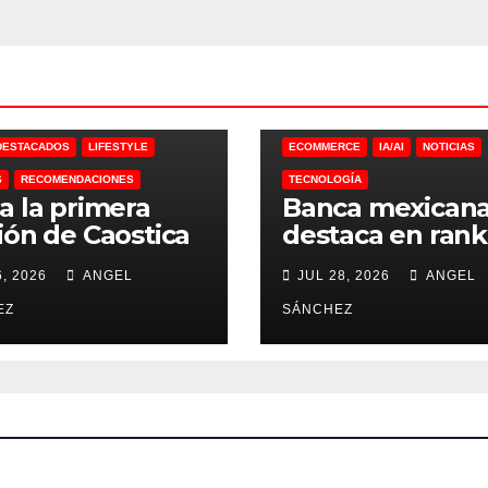
DESTACADOS
LIFESTYLE
ECOMMERCE
IA/AI
NOTICIAS
S
RECOMENDACIONES
TECNOLOGÍA
a la primera
Banca mexican
ión de Caostica
destaca en rank
a México
de IA
, 2026
ANGEL
JUL 28, 2026
ANGEL
EZ
SÁNCHEZ